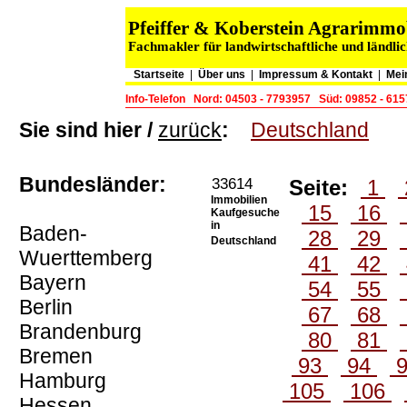
Pfeiffer & Koberstein Agrarimm
Fachmakler für landwirtschaftliche und ländli
Startseite
|
Über uns
|
Impressum & Kontakt
|
Mei
Info-Telefon
Nord: 04503 - 7793957
Süd: 09852 - 61
Sie sind hier /
zurück
:
Deutschland
Bundesländer:
33614
Seite:
1
Immobilien
15
16
Kaufgesuche
in
Baden-
28
29
Deutschland
Wuerttemberg
41
42
Bayern
54
55
Berlin
67
68
Brandenburg
80
81
Bremen
93
94
Hamburg
105
106
Hessen