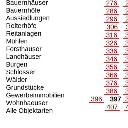
Bauernhäuser
276
Bauernhöfe
286
Aussiedlungen
296
Reiterhöfe
306
Reitanlagen
316
Mühlen
326
Forsthäuser
336
Landhäuser
346
Burgen
356
Schlösser
366
Wälder
376
Grundstücke
386
Gewerbeimmobilien
396
397
Wohnhaeuser
407
Alle Objektarten