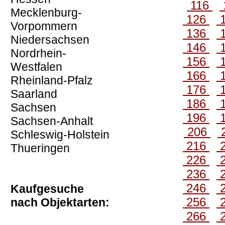
116
Mecklenburg-
126
Vorpommern
136
Niedersachsen
146
Nordrhein-
156
Westfalen
166
Rheinland-Pfalz
176
Saarland
186
Sachsen
196
Sachsen-Anhalt
206
Schleswig-Holstein
216
Thueringen
226
236
246
Kaufgesuche
256
nach Objektarten:
266