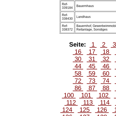
Ref-
Bauernhaus
339184
Ref-
Landhaus
338430
Ref-
Bauernhof, Gewerbeimmobil
338372
Reitanlage, Sonstiges
Seite:
1
2
16
17
18
30
31
32
44
45
46
58
59
60
72
73
74
86
87
88
100
101
102
112
113
114
124
125
126