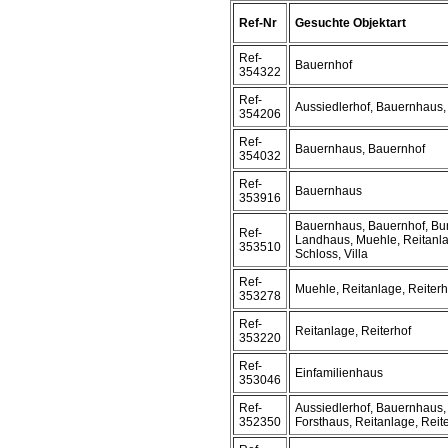
Ref-Nr
Gesuchte Objektart
Ref-
Bauernhof
354322
Ref-
Aussiedlerhof, Bauernhaus,
354206
Ref-
Bauernhaus, Bauernhof
354032
Ref-
Bauernhaus
353916
Bauernhaus, Bauernhof, Bur
Ref-
Landhaus, Muehle, Reitanla
353510
Schloss, Villa
Ref-
Muehle, Reitanlage, Reiterh
353278
Ref-
Reitanlage, Reiterhof
353220
Ref-
Einfamilienhaus
353046
Ref-
Aussiedlerhof, Bauernhaus,
352350
Forsthaus, Reitanlage, Reit