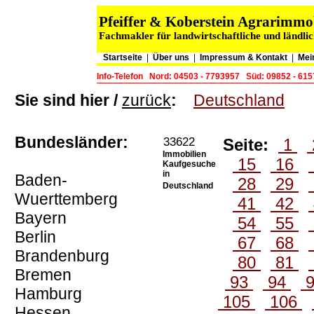
Pfeiffer & Koberstein Agrarimm
Fachmakler für landwirtschaftliche und ländli
Startseite
|
Über uns
|
Impressum & Kontakt
|
Mei
Info-Telefon
Nord: 04503 - 7793957
Süd: 09852 - 61
Sie sind hier /
zurück
:
Deutschland
Bundesländer:
33622
Seite:
1
Immobilien
15
16
Kaufgesuche
in
Baden-
28
29
Deutschland
Wuerttemberg
41
42
Bayern
54
55
Berlin
67
68
Brandenburg
80
81
Bremen
93
94
Hamburg
105
106
Hessen