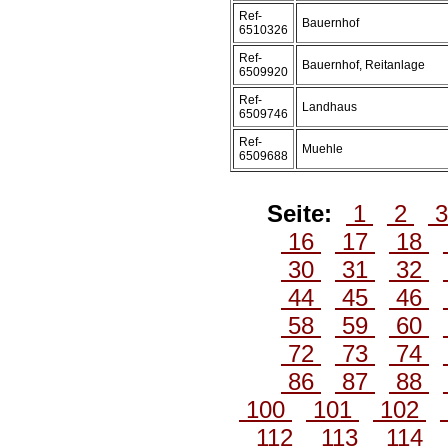
Ref-
Bauernhof
6510326
Ref-
Bauernhof, Reitanlage
6509920
Ref-
Landhaus
6509746
Ref-
Muehle
6509688
Seite:
1
2
16
17
18
30
31
32
44
45
46
58
59
60
72
73
74
86
87
88
100
101
102
112
113
114