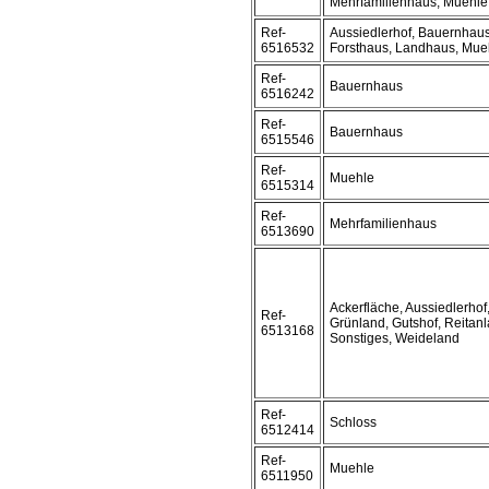
Mehrfamilienhaus, Muehle,
Ref-
Aussiedlerhof, Bauernhaus
6516532
Forsthaus, Landhaus, Mue
Ref-
Bauernhaus
6516242
Ref-
Bauernhaus
6515546
Ref-
Muehle
6515314
Ref-
Mehrfamilienhaus
6513690
Ackerfläche, Aussiedlerhof
Ref-
Grünland, Gutshof, Reitanl
6513168
Sonstiges, Weideland
Ref-
Schloss
6512414
Ref-
Muehle
6511950