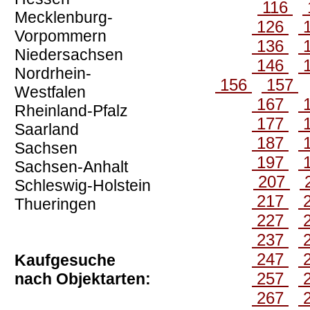
116
Mecklenburg-
126
Vorpommern
136
Niedersachsen
146
Nordrhein-
156
157
Westfalen
167
Rheinland-Pfalz
177
Saarland
187
Sachsen
197
Sachsen-Anhalt
207
Schleswig-Holstein
217
Thueringen
227
237
247
Kaufgesuche
257
nach Objektarten:
267