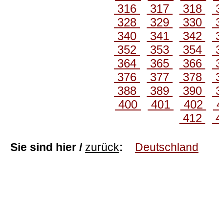
316
317
318
328
329
330
340
341
342
352
353
354
364
365
366
376
377
378
388
389
390
400
401
402
412
Sie sind hier /
zurück
:
Deutschland