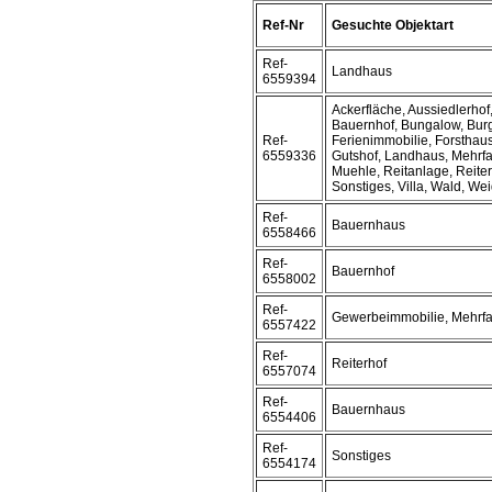
Ref-Nr
Gesuchte Objektart
Ref-
Landhaus
6559394
Ackerfläche, Aussiedlerho
Bauernhof, Bungalow, Burg
Ref-
Ferienimmobilie, Forsthau
6559336
Gutshof, Landhaus, Mehrfa
Muehle, Reitanlage, Reiter
Sonstiges, Villa, Wald, We
Ref-
Bauernhaus
6558466
Ref-
Bauernhof
6558002
Ref-
Gewerbeimmobilie, Mehrf
6557422
Ref-
Reiterhof
6557074
Ref-
Bauernhaus
6554406
Ref-
Sonstiges
6554174