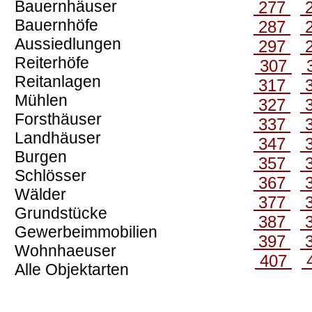
Bauernhäuser
277
Bauernhöfe
287
Aussiedlungen
297
Reiterhöfe
307
Reitanlagen
317
Mühlen
327
Forsthäuser
337
Landhäuser
347
Burgen
357
Schlösser
367
Wälder
377
Grundstücke
387
Gewerbeimmobilien
397
Wohnhaeuser
407
Alle Objektarten