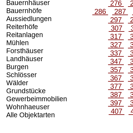
Bauernhäuser
276
Bauernhöfe
286
287
Aussiedlungen
297
Reiterhöfe
307
Reitanlagen
317
Mühlen
327
Forsthäuser
337
Landhäuser
347
Burgen
357
Schlösser
367
Wälder
377
Grundstücke
387
Gewerbeimmobilien
397
Wohnhaeuser
407
Alle Objektarten