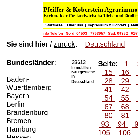
Pfeiffer & Koberstein Agrarimm
Fachmakler für landwirtschaftliche und ländli
Startseite
|
Über uns
|
Impressum & Kontakt
|
Mei
Info-Telefon
Nord: 04503 - 7793957
Süd: 09852 - 61
Sie sind hier /
zurück
:
Deutschland
Bundesländer:
33613
Seite:
1
Immobilien
15
16
Kaufgesuche
in
Baden-
28
29
Deutschland
Wuerttemberg
41
42
Bayern
54
55
Berlin
67
68
Brandenburg
80
81
Bremen
93
94
Hamburg
105
106
Hessen