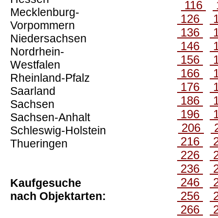
116
Mecklenburg-
126
Vorpommern
136
Niedersachsen
146
Nordrhein-
156
Westfalen
166
Rheinland-Pfalz
176
Saarland
186
Sachsen
196
Sachsen-Anhalt
206
Schleswig-Holstein
216
Thueringen
226
236
246
Kaufgesuche
256
nach Objektarten:
266