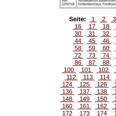
Ref-
Aussiedlerhof, Bauernhaus
2250748
Einfamilienhaus, Forsthaus
Seite:
1
2
16
17
18
30
31
32
44
45
46
58
59
60
72
73
74
86
87
88
100
101
102
112
113
114
124
125
126
136
137
138
148
149
150
160
161
162
172
173
174