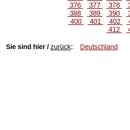
376
377
378
388
389
390
400
401
402
412
Sie sind hier /
zurück
:
Deutschland