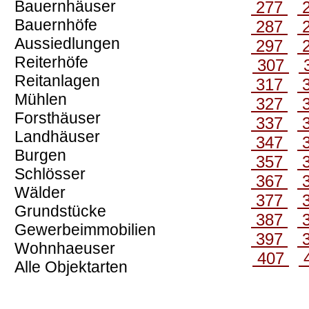
Bauernhäuser
277
Bauernhöfe
287
Aussiedlungen
297
Reiterhöfe
307
Reitanlagen
317
Mühlen
327
Forsthäuser
337
Landhäuser
347
Burgen
357
Schlösser
367
Wälder
377
Grundstücke
387
Gewerbeimmobilien
397
Wohnhaeuser
407
Alle Objektarten