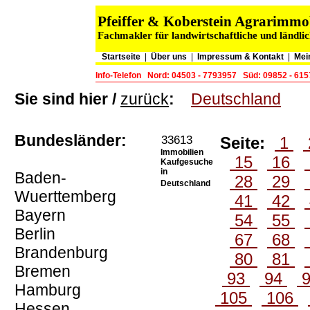
Pfeiffer & Koberstein Agrarimm
Fachmakler für landwirtschaftliche und ländli
Startseite
|
Über uns
|
Impressum & Kontakt
|
Mei
Info-Telefon
Nord: 04503 - 7793957
Süd: 09852 - 61
Sie sind hier /
zurück
:
Deutschland
Bundesländer:
33613
Seite:
1
Immobilien
15
16
Kaufgesuche
in
Baden-
28
29
Deutschland
Wuerttemberg
41
42
Bayern
54
55
Berlin
67
68
Brandenburg
80
81
Bremen
93
94
Hamburg
105
106
Hessen