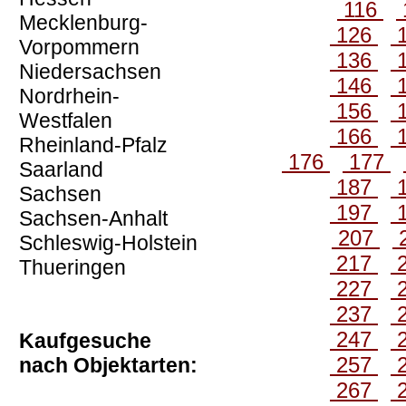
116
Mecklenburg-
126
Vorpommern
136
Niedersachsen
146
Nordrhein-
156
Westfalen
166
Rheinland-Pfalz
176
177
Saarland
187
Sachsen
197
Sachsen-Anhalt
207
Schleswig-Holstein
217
Thueringen
227
237
247
Kaufgesuche
257
nach Objektarten:
267