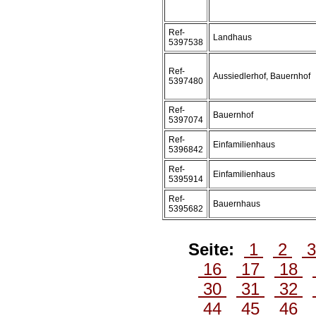
Ref-
Landhaus
5397538
Ref-
Aussiedlerhof, Bauernhof
5397480
Ref-
Bauernhof
5397074
Ref-
Einfamilienhaus
5396842
Ref-
Einfamilienhaus
5395914
Ref-
Bauernhaus
5395682
Seite:
1
2
16
17
18
30
31
32
44
45
46