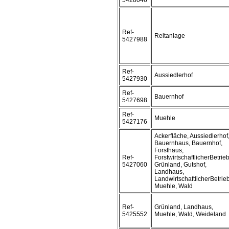
5428046
Ref-
Reitanlage
5427988
Ref-
Aussiedlerhof
5427930
Ref-
Bauernhof
5427698
Ref-
Muehle
5427176
Ackerfläche, Aussiedlerhof
Bauernhaus, Bauernhof,
Forsthaus,
Ref-
ForstwirtschaftlicherBetrieb
5427060
Grünland, Gutshof,
Landhaus,
LandwirtschaftlicherBetrieb
Muehle, Wald
Ref-
Grünland, Landhaus,
5425552
Muehle, Wald, Weideland