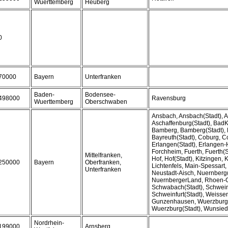
Wuerttemberg
Heuberg
0
70000
Bayern
Unterfranken
Baden-
Bodensee-
498000
Ravensburg
Wuerttemberg
Oberschwaben
Ansbach, Ansbach(Stadt), A
Aschaffenburg(Stadt), BadK
Bamberg, Bamberg(Stadt), 
Bayreuth(Stadt), Coburg, C
Erlangen(Stadt), Erlangen-
Forchheim, Fuerth, Fuerth(
Mittelfranken,
Hof, Hof(Stadt), Kitzingen,
250000
Bayern
Oberfranken,
Lichtenfels, Main-Spessart,
Unterfranken
Neustadt-Aisch, Nuernberg(
NuernbergerLand, Rhoen-Gr
Schwabach(Stadt), Schweinf
Schweinfurt(Stadt), Weisse
Gunzenhausen, Wuerzburg
Wuerzburg(Stadt), Wunsiede
Nordrhein-
199000
Arnsberg