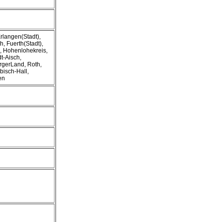
rlangen(Stadt),
, Fuerth(Stadt),
), Hohenlohekreis,
t-Aisch,
rgerLand, Roth,
isch-Hall,
en