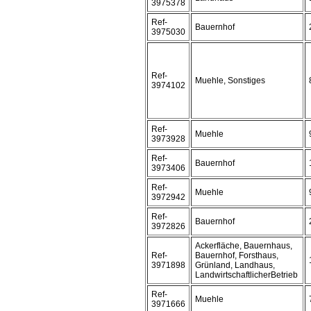
3975378
Ref-
Bauernhof
3975030
Ref-
Muehle, Sonstiges
3974102
Ref-
Muehle
3973928
Ref-
Bauernhof
3973406
Ref-
Muehle
3972942
Ref-
Bauernhof
3972826
Ackerfläche, Bauernhaus,
Ref-
Bauernhof, Forsthaus,
3971898
Grünland, Landhaus,
LandwirtschaftlicherBetrieb
Ref-
Muehle
3971666