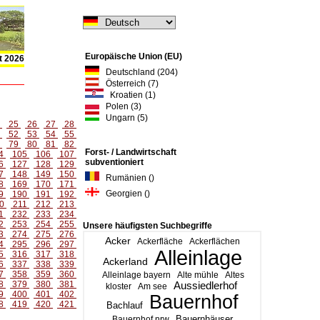
Europäische Union (EU)
t 2026
Deutschland (204)
Österreich (7)
Kroatien (1)
Polen (3)
Ungarn (5)
4
25
26
27
28
1
52
53
54
55
8
79
80
81
82
Forst- / Landwirtschaft
4
105
106
107
subventioniert
6
127
128
129
7
148
149
150
Rumänien ()
8
169
170
171
Georgien ()
9
190
191
192
0
211
212
213
1
232
233
234
2
253
254
255
Unsere häufigsten Suchbegriffe
3
274
275
276
Acker
Ackerfläche
Ackerflächen
4
295
296
297
Alleinlage
5
316
317
318
Ackerland
6
337
338
339
7
358
359
360
Alleinlage bayern
Alte mühle
Altes
8
379
380
381
Aussiedlerhof
kloster
Am see
9
400
401
402
Bauernhof
8
419
420
421
Bachlauf
Bauernhäuser
Bauernhof nrw