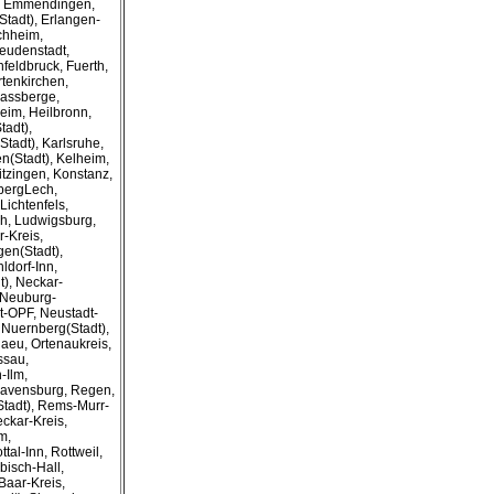
t, Emmendingen,
Stadt), Erlangen-
chheim,
reudenstadt,
feldbruck, Fuerth,
rtenkirchen,
assberge,
eim, Heilbronn,
tadt),
Stadt), Karlsruhe,
n(Stadt), Kelheim,
itzingen, Konstanz,
bergLech,
Lichtenfels,
h, Ludwigsburg,
-Kreis,
en(Stadt),
ldorf-Inn,
), Neckar-
 Neuburg-
-OPF, Neustadt-
 Nuernberg(Stadt),
aeu, Ortenaukreis,
ssau,
-Ilm,
 Ravensburg, Regen,
tadt), Rems-Murr-
ckar-Kreis,
m,
tal-Inn, Rottweil,
isch-Hall,
aar-Kreis,