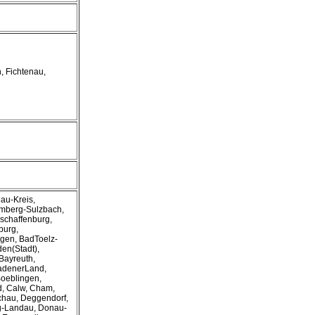
, Fichtenau,
au-Kreis,
 Amberg-Sulzbach,
schaffenburg,
burg,
ngen, BadToelz-
en(Stadt),
Bayreuth,
gadenerLand,
Boeblingen,
, Calw, Cham,
chau, Deggendorf,
ng-Landau, Donau-