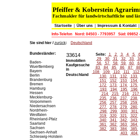
Pfeiffer & Koberstein Agrar
Fachmakler für landwirtschaftliche und lä
Startseite
|
Über uns
|
Impressum & Kontakt
Info-Telefon
Nord: 04503 - 7793957
Süd: 09852 
Sie sind hier /
zurück
:
Deutschland
Bundesländer:
33614
Seite:
1
2
3
4
5
29
30
31
32
33
3
Immobilien
Baden-
56
57
58
59
60
6
Kaufgesuche
Wuerttemberg
83
84
85
86
87
8
in
Bayern
108
109
110
111
11
Deutschland
Berlin
130
131
132
133
Brandenburg
151
152
153
154
Bremen
172
173
174
175
Hamburg
193
194
195
196
Hessen
214
215
216
217
Mecklenburg-
235
236
237
238
Vorpommern
256
257
258
259
Niedersachsen
277
278
279
280
Nordrhein-
298
299
300
301
Westfalen
319
320
321
322
Rheinland-Pfalz
340
341
342
343
Saarland
361
362
363
364
Sachsen
382
383
384
385
Sachsen-Anhalt
403
404
Schleswig-Holstein