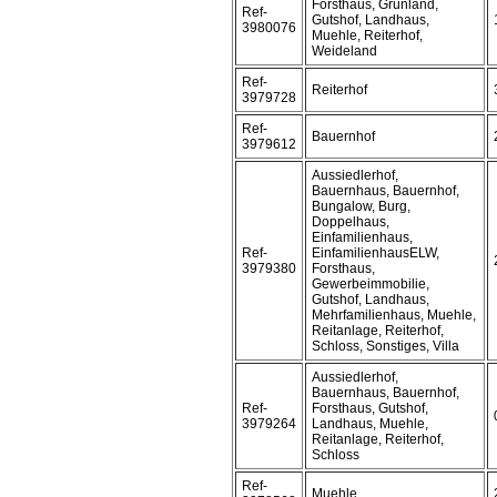
Forsthaus, Grünland,
Ref-
Gutshof, Landhaus,
3980076
Muehle, Reiterhof,
Weideland
Ref-
Reiterhof
3979728
Ref-
Bauernhof
3979612
Aussiedlerhof,
Bauernhaus, Bauernhof,
Bungalow, Burg,
Doppelhaus,
Einfamilienhaus,
Ref-
EinfamilienhausELW,
3979380
Forsthaus,
Gewerbeimmobilie,
Gutshof, Landhaus,
Mehrfamilienhaus, Muehle,
Reitanlage, Reiterhof,
Schloss, Sonstiges, Villa
Aussiedlerhof,
Bauernhaus, Bauernhof,
Ref-
Forsthaus, Gutshof,
3979264
Landhaus, Muehle,
Reitanlage, Reiterhof,
Schloss
Ref-
Muehle