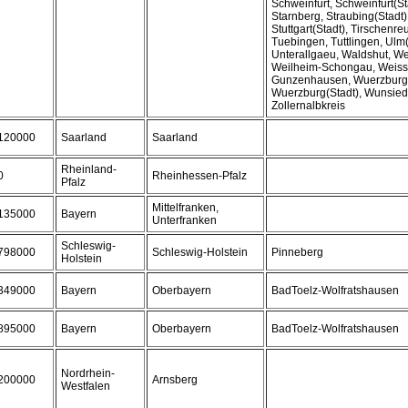
Schweinfurt, Schweinfurt(St
Starnberg, Straubing(Stadt
Stuttgart(Stadt), Tirschenre
Tuebingen, Tuttlingen, Ulm(
Unterallgaeu, Waldshut, W
Weilheim-Schongau, Weiss
Gunzenhausen, Wuerzburg
Wuerzburg(Stadt), Wunsiede
Zollernalbkreis
120000
Saarland
Saarland
Rheinland-
0
Rheinhessen-Pfalz
Pfalz
Mittelfranken,
135000
Bayern
Unterfranken
Schleswig-
798000
Schleswig-Holstein
Pinneberg
Holstein
349000
Bayern
Oberbayern
BadToelz-Wolfratshausen
895000
Bayern
Oberbayern
BadToelz-Wolfratshausen
Nordrhein-
200000
Arnsberg
Westfalen