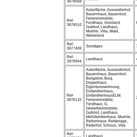
3978568
Ackerfläche, Aussiedlerhof,
Bauernhaus, Bauernhof,
Ferienimmobilie,
Ref-
Forsthaus, Grünland,
3978510
Gutshof, Landhaus,
Muehle, Villa, Wald,
Weideland
Ref-
Sonstiges
3977408
Ref-
Landhaus
3976944
Ackerfläche, Aussiedlerhof,
Bauernhaus, Bauernhof,
Bungalow, Burg,
Doppelhaus,
Eigentumswohnung,
Einfamilienhaus,
Ref-
EinfamilienhausELW,
3976132
Ferienimmobilie,
Forsthaus, G,
Gewerbeimmobilie,
Gutshof, Landhaus,
Mehrfamilienhaus, Muehle,
Reihenhaus, Reitanlage,
Reiterhof, Schloss, Villa
Ref-
Landhaus