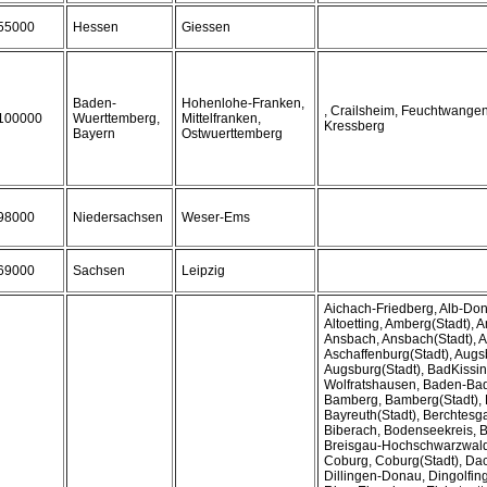
55000
Hessen
Giessen
Baden-
Hohenlohe-Franken,
, Crailsheim, Feuchtwangen
100000
Wuerttemberg,
Mittelfranken,
Kressberg
Bayern
Ostwuerttemberg
98000
Niedersachsen
Weser-Ems
69000
Sachsen
Leipzig
Aichach-Friedberg, Alb-Don
Altoetting, Amberg(Stadt),
Ansbach, Ansbach(Stadt), A
Aschaffenburg(Stadt), Augs
Augsburg(Stadt), BadKissi
Wolfratshausen, Baden-Bad
Bamberg, Bamberg(Stadt), 
Bayreuth(Stadt), Berchtes
Biberach, Bodenseekreis, 
Breisgau-Hochschwarzwald
Coburg, Coburg(Stadt), Da
Dillingen-Donau, Dingolfi