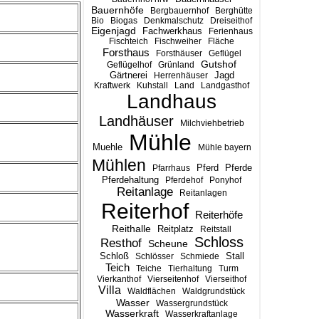
Bauernhöfe
Bergbauernhof
Berghütte
Bio
Biogas
Denkmalschutz
Dreiseithof
Eigenjagd
Fachwerkhaus
Ferienhaus
Fischteich
Fischweiher
Fläche
Forsthaus
Forsthäuser
Geflügel
Gutshof
Geflügelhof
Grünland
Gärtnerei
Jagd
Herrenhäuser
Kraftwerk
Kuhstall
Land
Landgasthof
Landhaus
Landhäuser
Milchviehbetrieb
Mühle
Muehle
Mühle bayern
Mühlen
Pferd
Pferde
Pfarrhaus
Pferdehaltung
Pferdehof
Ponyhof
Reitanlage
Reitanlagen
Reiterhof
Reiterhöfe
Reithalle
Reitplatz
Reitstall
Schloss
Resthof
Scheune
Stall
Schloß
Schlösser
Schmiede
Teich
Teiche
Tierhaltung
Turm
Vierkanthof
Vierseitenhof
Vierseithof
Villa
Waldflächen
Waldgrundstück
Wasser
Wassergrundstück
Wasserkraft
Wasserkraftanlage