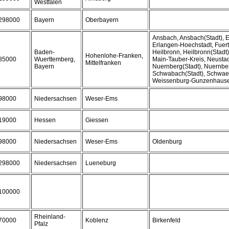
Westfalen
298000
Bayern
Oberbayern
Ansbach, Ansbach(Stadt), E
Erlangen-Hoechstadt, Fuerth
Baden-
Heilbronn, Heilbronn(Stadt
Hohenlohe-Franken,
85000
Wuerttemberg,
Main-Tauber-Kreis, Neustad
Mittelfranken
Bayern
Nuernberg(Stadt), Nuernbe
Schwabach(Stadt), Schwaeb
Weissenburg-Gunzenhaus
98000
Niedersachsen
Weser-Ems
19000
Hessen
Giessen
98000
Niedersachsen
Weser-Ems
Oldenburg
298000
Niedersachsen
Lueneburg
100000
Rheinland-
70000
Koblenz
Birkenfeld
Pfalz