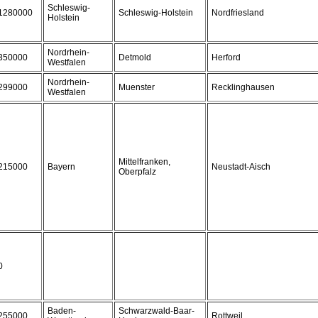
Schleswig-
1280000
Schleswig-Holstein
Nordfriesland
Holstein
Nordrhein-
350000
Detmold
Herford
Westfalen
Nordrhein-
299000
Muenster
Recklinghausen
Westfalen
Mittelfranken,
215000
Bayern
Neustadt-Aisch
Oberpfalz
0
Baden-
Schwarzwald-Baar-
255000
Rottweil