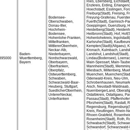
Ries, Ebersberg, Eichstaet
Enzkreis, Erding, Erlangen(
Hoechstadt, Esslingen, For
Freiburg(Stadt), Freising, F
Bodensee-
Freyung-Grafenau, Fuersten
Oberschwaben,
Fuerth(Stadt), Garmisch-Pa
Donau-Iller,
Goeppingen, Guenzburg, H
Hochrhein-
Heidelberg(Stadt), Heidenh
Bodensee,
Heilbronn(Stadt), Hof, Hof(S
Hohenlohe-Franken,
Hohenlohekreis, Ingolstadt(
Mittelfranken,
Karlsruhe(Stadt), Kaufbeure
MittlererOberrhein,
Kempten(Stadt)(Allgaeu), K
Neckar-Alb,
Kronach, Kulmbach, Lands
Baden-
Niederbayern,
Landshut, Landshut(Stadt), 
395000
Wuerttemberg,
Nordschwarzwald,
Lindau(Bodensee), Loerrac
Bayern
Oberbayern,
Main-Spessart, Main-Tauber
Oberfranken,
Mannheim(Stadt), Memming
Oberpfalz,
Miesbach, Miltenberg, Mueh
Ostwuerttemberg,
Muenchen, Muenchen(Stadt
Schwaben,
Odenwald-Kreis, Neu-Ulm,
Schwarzwald-Baar-
Schrobenhausen, Neumarkt
Heuberg, Stuttgart,
Aisch, Neustadt-Waldnaab,
SuedlicherOberrhein,
NuernbergerLand, Oberallg
UntererNeckar,
Ostalbkreis, Ostallgaeu, Pa
Unterfranken
Passau(Stadt), Pfaffenhofen
Pforzheim(Stadt), Rastatt,
Regensburg, Regensburg(S
Kreis, Reutlingen, Rhein-Ne
Rhoen-Grabfeld, Rosenhei
Rosenheim(Stadt), Roth, Rot
Schwabach(Stadt), Schwaeb
Schwandorf, Schwarzwald-B