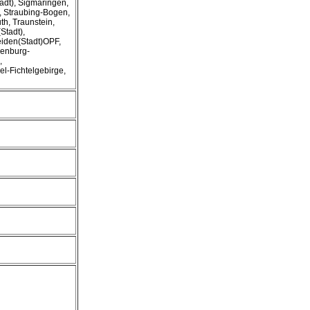
adt), Sigmaringen,
), Straubing-Bogen,
uth, Traunstein,
Stadt),
eiden(Stadt)OPF,
enburg-
,
l-Fichtelgebirge,