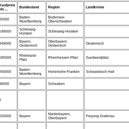
Kaufpreis
Bundesland
Region
Landkreise
bis ...
Baden-
Bodensee-
85000
Wuerttemberg
Oberschwaben
Schleswig-
199000
Schleswig-Holstein
Holstein
Bayern,
Oberbayern,
349000
Oesterreich
Oesterreich
Oesterreich
Rheinland-
595000
Rheinhessen-Pfalz
Suedwestpfalz
Pfalz
Baden-
260000
Hohenlohe-Franken
Schwaebisch-Hall
Wuerttemberg
98000
Bayern
Schwaben
0
Niederbayern,
550000
Bayern
Freyung-Grafenau
Oberbayern