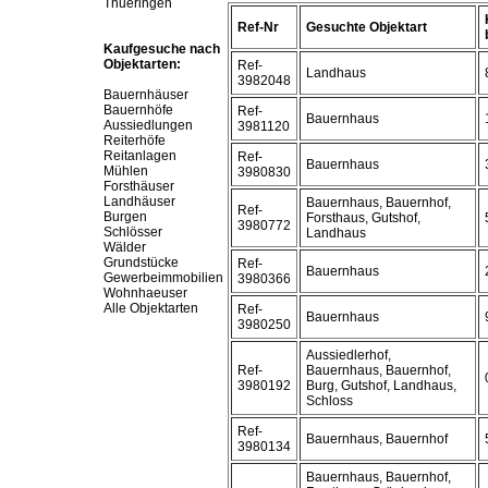
Thueringen
Ref-Nr
Gesuchte Objektart
Kaufgesuche nach
Objektarten:
Ref-
Landhaus
3982048
Bauernhäuser
Bauernhöfe
Ref-
Bauernhaus
Aussiedlungen
3981120
Reiterhöfe
Reitanlagen
Ref-
Bauernhaus
Mühlen
3980830
Forsthäuser
Landhäuser
Bauernhaus, Bauernhof,
Ref-
Burgen
Forsthaus, Gutshof,
3980772
Schlösser
Landhaus
Wälder
Grundstücke
Ref-
Bauernhaus
Gewerbeimmobilien
3980366
Wohnhaeuser
Alle Objektarten
Ref-
Bauernhaus
3980250
Aussiedlerhof,
Ref-
Bauernhaus, Bauernhof,
3980192
Burg, Gutshof, Landhaus,
Schloss
Ref-
Bauernhaus, Bauernhof
3980134
Bauernhaus, Bauernhof,