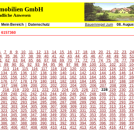
immobilien GmbH
ndliche Anwesen
|
Mein Bereich
|
Datenschutz
Bauernregel zum
08. Augus
- 6157360
6
7
8
9
10
11
12
13
14
15
16
17
18
19
20
21
22
23
2
4
35
36
37
38
39
40
41
42
43
44
45
46
47
48
49
50
5
1
62
63
64
65
66
67
68
69
70
71
72
73
74
75
76
77
7
8
89
90
91
92
93
94
95
96
97
98
99
100
101
102
103
10
2
113
114
115
116
117
118
119
120
121
122
123
124
125
12
134
135
136
137
138
139
140
141
142
143
144
145
146
14
155
156
157
158
159
160
161
162
163
164
165
166
167
16
176
177
178
179
180
181
182
183
184
185
186
187
188
18
197
198
199
200
201
202
203
204
205
206
207
208
209
21
218
219
220
221
222
223
224
225
226
227
228
229
230
23
239
240
241
242
243
244
245
246
247
248
249
250
251
25
260
261
262
263
264
265
266
267
268
269
270
271
272
27
281
282
283
284
285
286
287
288
289
290
291
292
293
29
302
303
304
305
306
307
308
309
310
311
312
313
314
31
323
324
325
326
327
328
329
330
331
332
333
334
335
33
344
345
346
347
348
349
350
351
352
353
354
355
356
35
365
366
367
368
369
370
371
372
373
374
375
376
377
37
386
387
388
389
390
391
392
393
394
395
396
397
398
39
405
406
407
408
409
410
411
412
413
414
415
416
417
41