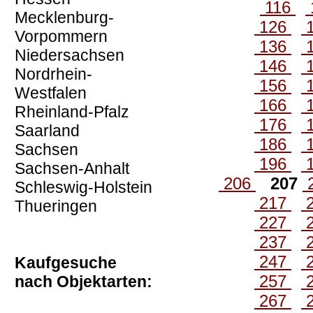
116
Mecklenburg-
126
Vorpommern
136
Niedersachsen
146
Nordrhein-
156
Westfalen
166
Rheinland-Pfalz
176
Saarland
186
Sachsen
196
Sachsen-Anhalt
206
207
Schleswig-Holstein
217
Thueringen
227
237
247
Kaufgesuche
257
nach Objektarten:
267