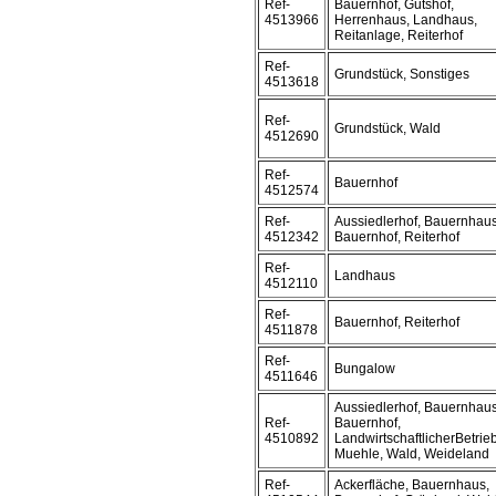
Ref-
Bauernhof, Gutshof,
4513966
Herrenhaus, Landhaus,
Reitanlage, Reiterhof
Ref-
Grundstück, Sonstiges
4513618
Ref-
Grundstück, Wald
4512690
Ref-
Bauernhof
4512574
Ref-
Aussiedlerhof, Bauernhaus
4512342
Bauernhof, Reiterhof
Ref-
Landhaus
4512110
Ref-
Bauernhof, Reiterhof
4511878
Ref-
Bungalow
4511646
Aussiedlerhof, Bauernhaus
Ref-
Bauernhof,
4510892
LandwirtschaftlicherBetrieb
Muehle, Wald, Weideland
Ref-
Ackerfläche, Bauernhaus,