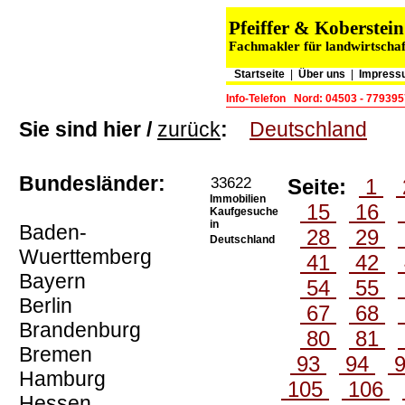
Pfeiffer & Koberste
Fachmakler für landwirtschaf
Startseite
|
Über uns
|
Impress
Info-Telefon
Nord: 04503 - 779395
Sie sind hier /
zurück
:
Deutschland
Bundesländer:
33622
Seite:
1
Immobilien
15
16
Kaufgesuche
in
Baden-
28
29
Deutschland
Wuerttemberg
41
42
Bayern
54
55
Berlin
67
68
Brandenburg
80
81
Bremen
93
94
Hamburg
105
106
Hessen