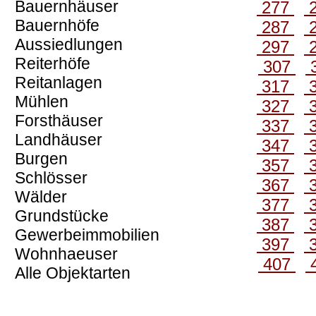
Bauernhäuser
277
Bauernhöfe
287
Aussiedlungen
297
Reiterhöfe
307
Reitanlagen
317
Mühlen
327
Forsthäuser
337
Landhäuser
347
Burgen
357
Schlösser
367
Wälder
377
Grundstücke
387
Gewerbeimmobilien
397
Wohnhaeuser
407
Alle Objektarten