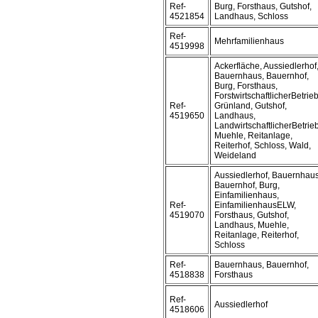
Ref-
Burg, Forsthaus, Gutshof,
4521854
Landhaus, Schloss
Ref-
Mehrfamilienhaus
4519998
Ackerfläche, Aussiedlerhof
Bauernhaus, Bauernhof,
Burg, Forsthaus,
ForstwirtschaftlicherBetrieb
Ref-
Grünland, Gutshof,
4519650
Landhaus,
LandwirtschaftlicherBetrieb
Muehle, Reitanlage,
Reiterhof, Schloss, Wald,
Weideland
Aussiedlerhof, Bauernhaus
Bauernhof, Burg,
Einfamilienhaus,
Ref-
EinfamilienhausELW,
4519070
Forsthaus, Gutshof,
Landhaus, Muehle,
Reitanlage, Reiterhof,
Schloss
Ref-
Bauernhaus, Bauernhof,
4518838
Forsthaus
Ref-
Aussiedlerhof
4518606