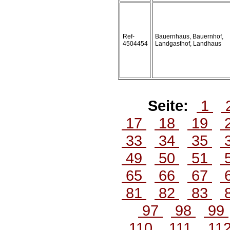
Ref-
Bauernhaus, Bauernhof,
4504454
Landgasthof, Landhaus
Seite:
1
17
18
19
33
34
35
49
50
51
65
66
67
81
82
83
97
98
99
110
111
11