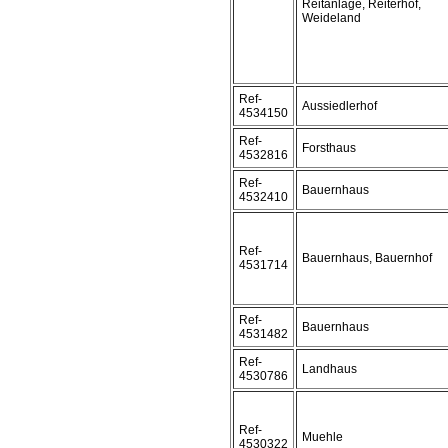
Reitanlage, Reiterhof,
Weideland
Ref-
Aussiedlerhof
4534150
Ref-
Forsthaus
4532816
Ref-
Bauernhaus
4532410
Ref-
Bauernhaus, Bauernhof
4531714
Ref-
Bauernhaus
4531482
Ref-
Landhaus
4530786
Ref-
Muehle
4530322