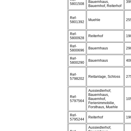
Bauernhaus,
39
5801508
Bauernhof, Reiterhof
Ref-
Muehle
25
5801392
Ref-
Reiterhof
19
5800928
Ref-
Bauernhaus
29
5800696
Ref-
Bauernhaus
40
5800290
Ref-
Reitanlage, Schloss
27
5798202
Aussiedlerhof,
Bauernhaus,
Ref-
Bauernhof,
10
5797564
Ferienimmobilie,
Forsthaus, Muehle
Ref-
Reiterhof
19
5795244
Aussiedlerhof,