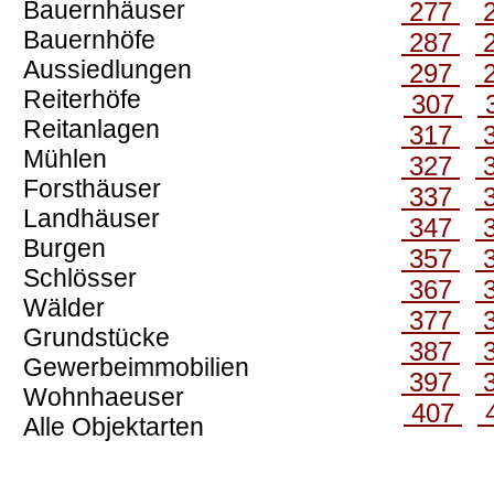
Bauernhäuser
277
Bauernhöfe
287
Aussiedlungen
297
Reiterhöfe
307
Reitanlagen
317
Mühlen
327
Forsthäuser
337
Landhäuser
347
Burgen
357
Schlösser
367
Wälder
377
Grundstücke
387
Gewerbeimmobilien
397
Wohnhaeuser
407
Alle Objektarten