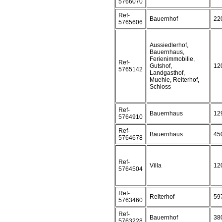
5766070
Ref-
Bauernhof
22
5765606
Aussiedlerhof,
Bauernhaus,
Ferienimmobilie,
Ref-
Gutshof,
12
5765142
Landgasthof,
Muehle, Reiterhof,
Schloss
Ref-
Bauernhaus
12
5764910
Ref-
Bauernhaus
45
5764678
Ref-
Villa
12
5764504
Ref-
Reiterhof
59
5763460
Ref-
Bauernhof
38
5763228