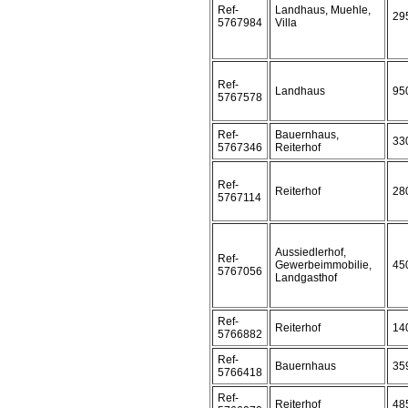
Ref-
Landhaus, Muehle,
29
5767984
Villa
Ref-
Landhaus
95
5767578
Ref-
Bauernhaus,
33
5767346
Reiterhof
Ref-
Reiterhof
28
5767114
Aussiedlerhof,
Ref-
Gewerbeimmobilie,
45
5767056
Landgasthof
Ref-
Reiterhof
14
5766882
Ref-
Bauernhaus
35
5766418
Ref-
Reiterhof
48