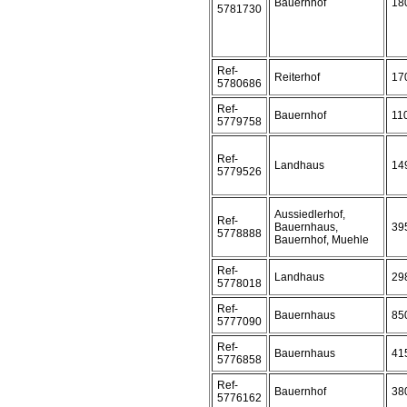
Bauernhof
18
5781730
Ref-
Reiterhof
17
5780686
Ref-
Bauernhof
11
5779758
Ref-
Landhaus
14
5779526
Aussiedlerhof,
Ref-
Bauernhaus,
39
5778888
Bauernhof, Muehle
Ref-
Landhaus
29
5778018
Ref-
Bauernhaus
85
5777090
Ref-
Bauernhaus
41
5776858
Ref-
Bauernhof
38
5776162