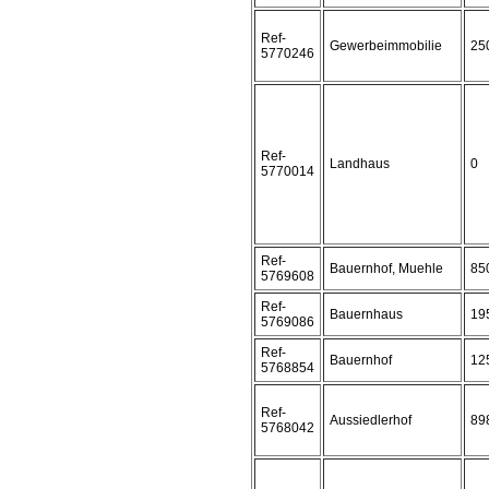
Ref-
Gewerbeimmobilie
25
5770246
Ref-
Landhaus
0
5770014
Ref-
Bauernhof, Muehle
85
5769608
Ref-
Bauernhaus
19
5769086
Ref-
Bauernhof
12
5768854
Ref-
Aussiedlerhof
89
5768042