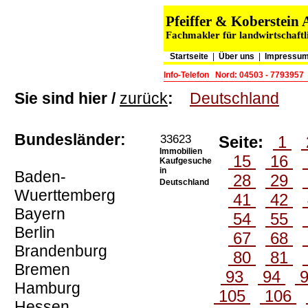
Pfeiffer & Koberstei
Fachmakler für landwirtschaftl
Startseite
|
Über uns
|
Impressum
Info-Telefon
Nord: 04503 - 7793957
Sie sind hier /
zurück
:
Deutschland
Bundesländer:
33623
Seite:
1
Immobilien
15
16
Kaufgesuche
in
Baden-
28
29
Deutschland
Wuerttemberg
41
42
Bayern
54
55
Berlin
67
68
Brandenburg
80
81
Bremen
93
94
Hamburg
105
106
Hessen