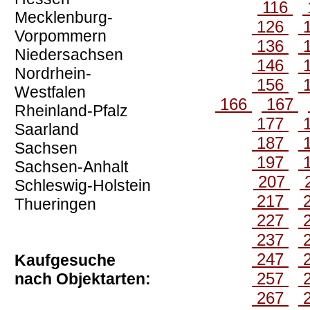
116
Mecklenburg-
126
Vorpommern
136
Niedersachsen
146
Nordrhein-
156
Westfalen
166
167
Rheinland-Pfalz
177
Saarland
187
Sachsen
197
Sachsen-Anhalt
207
Schleswig-Holstein
217
Thueringen
227
237
247
Kaufgesuche
257
nach Objektarten:
267