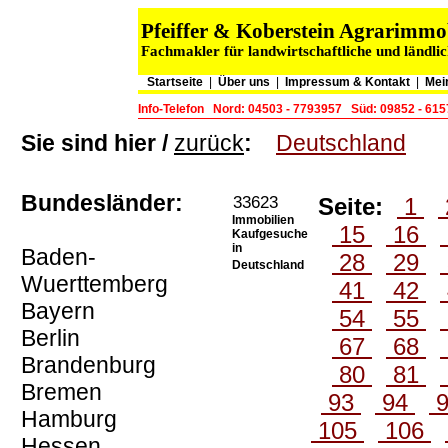
Pfeiffer & Koberstein Agrarimm
Fachmakler für landwirtschaftliche und ländli
Startseite
|
Über uns
|
Impressum & Kontakt
|
Mei
Info-Telefon
Nord: 04503 - 7793957
Süd: 09852 - 61
Sie sind hier /
zurück
:
Deutschland
Bundesländer:
33623
Seite:
1
Immobilien
15
16
Kaufgesuche
in
Baden-
28
29
Deutschland
Wuerttemberg
41
42
Bayern
54
55
Berlin
67
68
Brandenburg
80
81
Bremen
93
94
Hamburg
105
106
Hessen