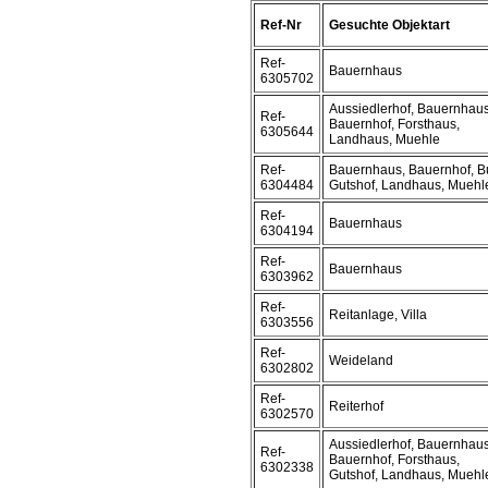
Ref-Nr
Gesuchte Objektart
Ref-
Bauernhaus
6305702
Aussiedlerhof, Bauernhaus
Ref-
Bauernhof, Forsthaus,
6305644
Landhaus, Muehle
Ref-
Bauernhaus, Bauernhof, B
6304484
Gutshof, Landhaus, Muehl
Ref-
Bauernhaus
6304194
Ref-
Bauernhaus
6303962
Ref-
Reitanlage, Villa
6303556
Ref-
Weideland
6302802
Ref-
Reiterhof
6302570
Aussiedlerhof, Bauernhaus
Ref-
Bauernhof, Forsthaus,
6302338
Gutshof, Landhaus, Muehl