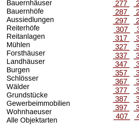
Bauernhäuser
277
Bauernhöfe
287
Aussiedlungen
297
Reiterhöfe
307
Reitanlagen
317
Mühlen
327
Forsthäuser
337
Landhäuser
347
Burgen
357
Schlösser
367
Wälder
377
Grundstücke
387
Gewerbeimmobilien
397
Wohnhaeuser
407
Alle Objektarten