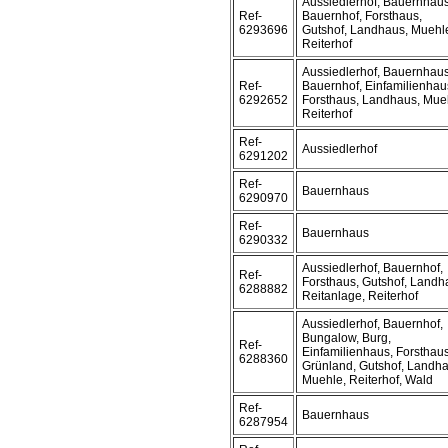
Aussiedlerhof, Bauernhaus
Ref-
Bauernhof, Forsthaus,
6293696
Gutshof, Landhaus, Muehl
Reiterhof
Aussiedlerhof, Bauernhaus
Ref-
Bauernhof, Einfamilienhau
6292652
Forsthaus, Landhaus, Mue
Reiterhof
Ref-
Aussiedlerhof
6291202
Ref-
Bauernhaus
6290970
Ref-
Bauernhaus
6290332
Aussiedlerhof, Bauernhof,
Ref-
Forsthaus, Gutshof, Landh
6288882
Reitanlage, Reiterhof
Aussiedlerhof, Bauernhof,
Bungalow, Burg,
Ref-
Einfamilienhaus, Forsthaus
6288360
Grünland, Gutshof, Landha
Muehle, Reiterhof, Wald
Ref-
Bauernhaus
6287954