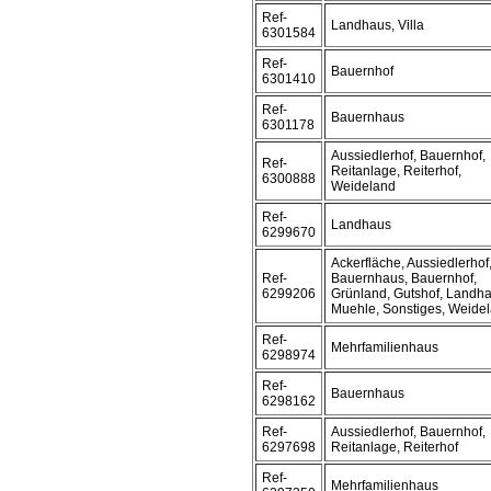
Ref-
Landhaus, Villa
6301584
Ref-
Bauernhof
6301410
Ref-
Bauernhaus
6301178
Aussiedlerhof, Bauernhof,
Ref-
Reitanlage, Reiterhof,
6300888
Weideland
Ref-
Landhaus
6299670
Ackerfläche, Aussiedlerhof
Ref-
Bauernhaus, Bauernhof,
6299206
Grünland, Gutshof, Landha
Muehle, Sonstiges, Weide
Ref-
Mehrfamilienhaus
6298974
Ref-
Bauernhaus
6298162
Ref-
Aussiedlerhof, Bauernhof,
6297698
Reitanlage, Reiterhof
Ref-
Mehrfamilienhaus