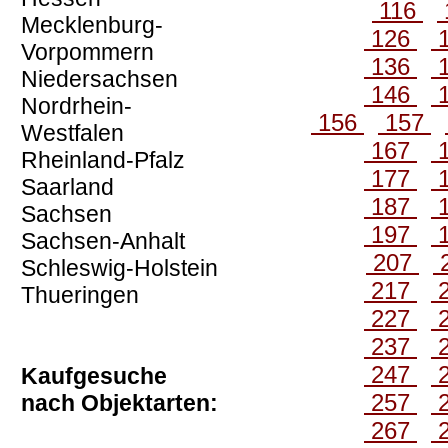
116
Mecklenburg-
126
Vorpommern
136
Niedersachsen
146
Nordrhein-
156
157
Westfalen
167
Rheinland-Pfalz
177
Saarland
187
Sachsen
197
Sachsen-Anhalt
207
Schleswig-Holstein
217
Thueringen
227
237
247
Kaufgesuche
257
nach Objektarten:
267