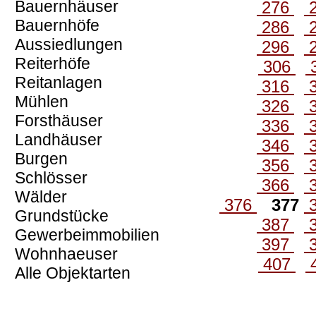
Bauernhäuser
276
Bauernhöfe
286
Aussiedlungen
296
Reiterhöfe
306
Reitanlagen
316
Mühlen
326
Forsthäuser
336
Landhäuser
346
Burgen
356
Schlösser
366
Wälder
376
377
Grundstücke
387
Gewerbeimmobilien
397
Wohnhaeuser
407
Alle Objektarten