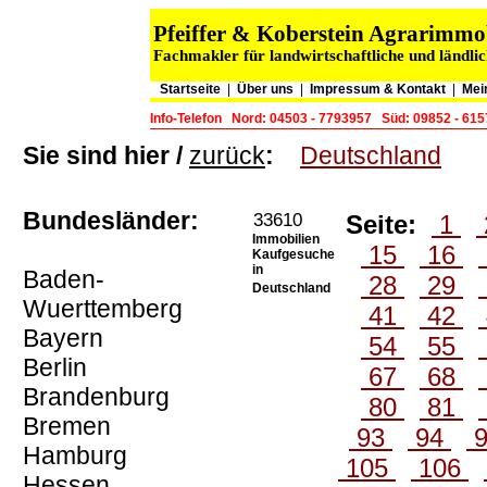
Pfeiffer & Koberstein Agrarimm
Fachmakler für landwirtschaftliche und ländli
Startseite
|
Über uns
|
Impressum & Kontakt
|
Mei
Info-Telefon
Nord: 04503 - 7793957
Süd: 09852 - 61
Sie sind hier /
zurück
:
Deutschland
Bundesländer:
33610
Seite:
1
Immobilien
15
16
Kaufgesuche
in
Baden-
28
29
Deutschland
Wuerttemberg
41
42
Bayern
54
55
Berlin
67
68
Brandenburg
80
81
Bremen
93
94
Hamburg
105
106
Hessen