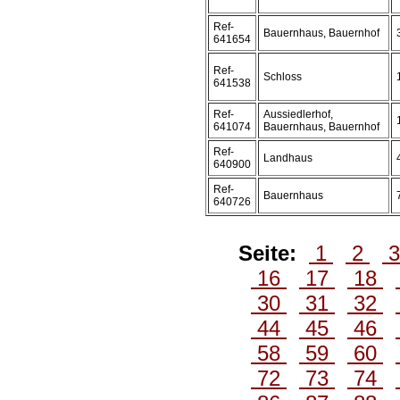
Ref-
Bauernhaus, Bauernhof
641654
Ref-
Schloss
641538
Ref-
Aussiedlerhof,
641074
Bauernhaus, Bauernhof
Ref-
Landhaus
640900
Ref-
Bauernhaus
640726
Seite:
1
2
16
17
18
30
31
32
44
45
46
58
59
60
72
73
74