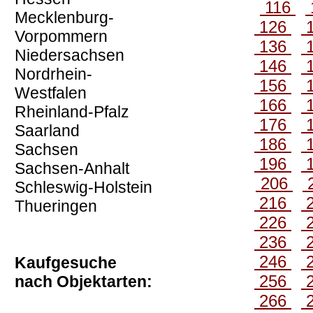
116
Mecklenburg-
126
Vorpommern
136
Niedersachsen
146
Nordrhein-
156
Westfalen
166
Rheinland-Pfalz
176
Saarland
186
Sachsen
196
Sachsen-Anhalt
206
Schleswig-Holstein
216
Thueringen
226
236
246
Kaufgesuche
256
nach Objektarten:
266