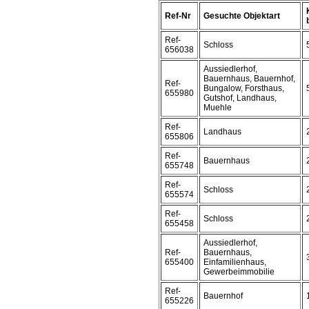
Ref-Nr
Gesuchte Objektart
Ref-
Schloss
656038
Aussiedlerhof,
Bauernhaus, Bauernhof,
Ref-
Bungalow, Forsthaus,
655980
Gutshof, Landhaus,
Muehle
Ref-
Landhaus
655806
Ref-
Bauernhaus
655748
Ref-
Schloss
655574
Ref-
Schloss
655458
Aussiedlerhof,
Ref-
Bauernhaus,
655400
Einfamilienhaus,
Gewerbeimmobilie
Ref-
Bauernhof
655226