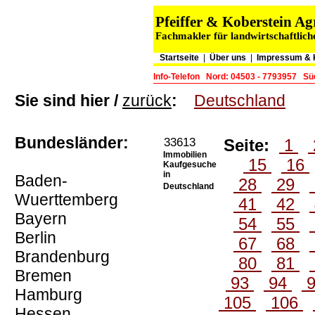
Pfeiffer & Koberstein 
Fachmakler für landwirtschaftlich
Startseite
|
Über uns
|
Impressum & 
Info-Telefon
Nord: 04503 - 7793957
Sü
Sie sind hier /
zurück
:
Deutschland
Bundesländer:
33613
Seite:
1
Immobilien
15
16
Kaufgesuche
in
Baden-
28
29
Deutschland
Wuerttemberg
41
42
Bayern
54
55
Berlin
67
68
Brandenburg
80
81
Bremen
93
94
Hamburg
105
106
Hessen