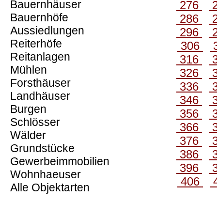
Bauernhäuser
276
Bauernhöfe
286
Aussiedlungen
296
Reiterhöfe
306
Reitanlagen
316
Mühlen
326
Forsthäuser
336
Landhäuser
346
Burgen
356
Schlösser
366
Wälder
376
Grundstücke
386
Gewerbeimmobilien
396
Wohnhaeuser
406
Alle Objektarten