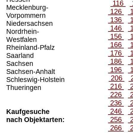
116
Mecklenburg-
126
Vorpommern
136
Niedersachsen
146
Nordrhein-
156
Westfalen
166
Rheinland-Pfalz
176
Saarland
186
Sachsen
196
Sachsen-Anhalt
206
Schleswig-Holstein
216
Thueringen
226
236
246
Kaufgesuche
256
nach Objektarten:
266