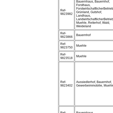
Bauernhaus, Bauernhof,
Forsthaus,
ForstwirtschaftlicherBetrieb
Ref-
Grünland, Gutshof,
9823982
Landhaus,
LandwirtschaftlicherBetrieb
Muehle, Reiterhof, Wald,
Weideland
Ref-
Bauernhof
9823866
Ref-
Muehle
9823750
Ref-
Muehle
9823518
Ref-
Aussiedlerhof, Bauernhof,
9823402
Gewerbeimmobilie, Muehl
Ref-
Bauernhaus,