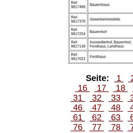
Ref-
Bauernhaus
9817486
Ref-
Gewerbeimmobilie
9817370
Ref-
Bauernhof
9817254
Ref-
Aussiedlerhof, Bauernhof,
9817138
Forsthaus, Landhaus
Ref-
Forsthaus
9817022
Seite:
1
16
17
18
31
32
33
46
47
48
61
62
63
76
77
78